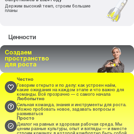
Запустились
в
2024
году
Держим высокий темп,
строим большие
планы
Ценности
Создаем
пространство
для роста
Честно
Говорим открыто и по делу: как устроен наём,
какие ожидания на каждом этапе и что важно для
команды. Всё прозрачно — с самого начала
Любопытно
Сильная команда, знания и инструменты для роста.
Можно пробовать новое, задавать вопросы и
развиваться
Просто
Диалог на равных и здоровая рабочая среда. Мы
ценим разные культуры, опыт и взгляды — и вместе
строим команду, в которой комфортно быть собой